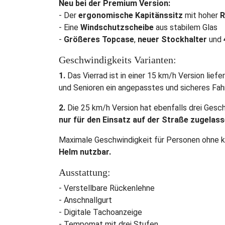
Neu bei der Premium Version:
- Der
ergonomische Kapitänssitz
mit hoher
R
- Eine
Windschutzscheibe
aus stabilem Glas
-
Größeres Topcase
,
neuer Stockhalter
und
Geschwindigkeits Varianten:
1.
Das Vierrad ist in einer 15 km/h Version lief
und Senioren ein angepasstes und sicheres Fah
2.
Die 25 km/h Version hat ebenfalls drei Gesc
nur für den Einsatz auf der Straße zugelass
Maximale Geschwindigkeit für Personen ohne k
Helm nutzbar.
Ausstattung:
- Verstellbare Rückenlehne
- Anschnallgurt
- Digitale Tachoanzeige
- Tempomat mit drei Stufen