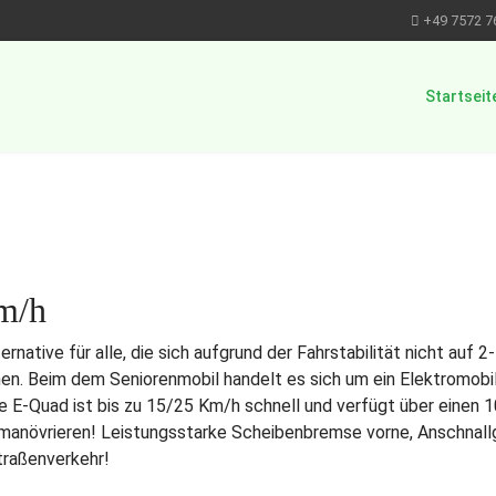
+49 7572 7
Startseit
m/h
rnative für alle, die sich aufgrund der Fahrstabilität nicht au
hen. Beim dem Seniorenmobil handelt es sich um ein Elektromobi
rige E-Quad ist bis zu 15/25 Km/h schnell und verfügt über eine
 manövrieren! Leistungsstarke Scheibenbremse vorne, Anschnallgu
traßenverkehr!