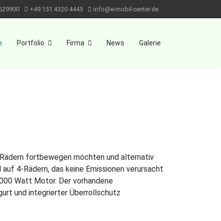
629900
+49 151 4320 4445
info@e-mobil-center.de
e
Portfolio
Firma
News
Galerie
f 2-Rädern fortbewegen möchten und alternativ
l auf 4-Rädern, das keine Emissionen verursacht
n 1000 Watt Motor. Der vorhandene
rt und integrierter Überrollschutz